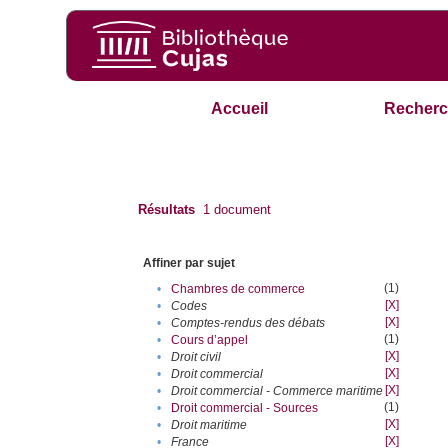
Accueil
Recherc
Résultats
1
document
Affiner par sujet
(1)
•
Chambres de commerce
[X]
•
Codes
[X]
•
Comptes-rendus des débats
(1)
•
Cours d’appel
[X]
•
Droit civil
[X]
•
Droit commercial
[X]
•
Droit commercial - Commerce maritime
(1)
•
Droit commercial - Sources
[X]
•
Droit maritime
[X]
•
France