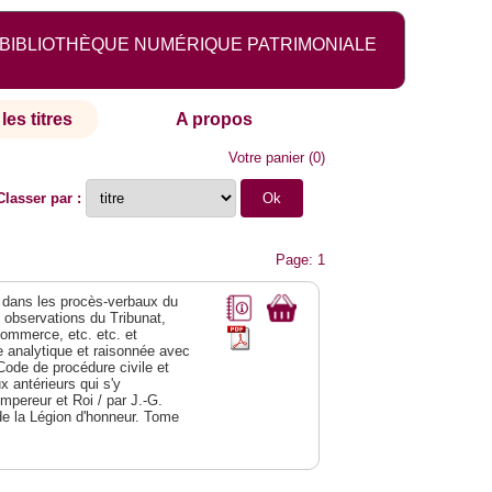
BIBLIOTHÈQUE NUMÉRIQUE PATRIMONIALE
les titres
A propos
Votre panier
(
0
)
Classer par :
Page: 1
dans les procès-verbaux du
s observations du Tribunat,
commerce, etc. etc. et
analytique et raisonnée avec
Code de procédure civile et
 antérieurs qui s'y
Empereur et Roi / par J.-G.
de la Légion d'honneur. Tome