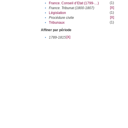
(1)
•
France. Conseil d’Etat (1799-....)
[X]
•
France. Tribunat (1800-1807)
(1)
•
Législation
[X]
•
Procédure civile
(1)
•
Tribunaux
Affiner par période
[X]
•
1789-1815