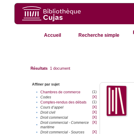
Accueil
Recherche simple
Résultats
1
document
Affiner par sujet
(1)
•
Chambres de commerce
[X]
•
Codes
(1)
•
Comptes-rendus des débats
[X]
•
Cours d’appel
[X]
•
Droit civil
[X]
•
Droit commercial
[X]
Droit commercial - Commerce
•
maritime
[X]
•
Droit commercial - Sources