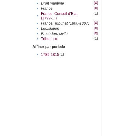
[X]
•
Droit maritime
[X]
•
France
(1)
France. Conseil d’Etat
•
(1799-....)
[X]
•
France. Tribunat (1800-1807)
[X]
•
Législation
[X]
•
Procédure civile
(1)
•
Tribunaux
Affiner par période
(1)
•
1789-1815