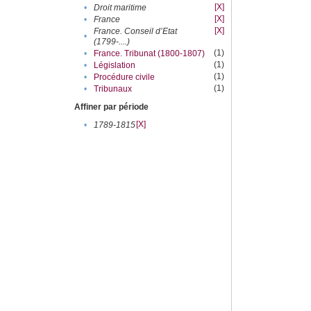
[X]
•
Droit maritime
[X]
•
France
[X]
France. Conseil d’Etat
•
(1799-....)
(1)
•
France. Tribunat (1800-1807)
(1)
•
Législation
(1)
•
Procédure civile
(1)
•
Tribunaux
Affiner par période
[X]
•
1789-1815