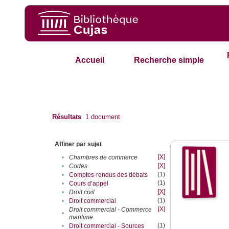
Accueil
Recherche simple
Résultats
1
document
Affiner par sujet
[X]
•
Chambres de commerce
[X]
•
Codes
(1)
•
Comptes-rendus des débats
(1)
•
Cours d’appel
[X]
•
Droit civil
(1)
•
Droit commercial
[X]
Droit commercial - Commerce
•
maritime
(1)
•
Droit commercial - Sources