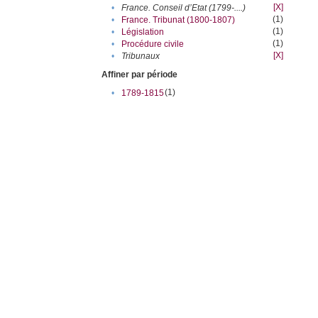
[X]
•
France. Conseil d’Etat (1799-....)
(1)
•
France. Tribunat (1800-1807)
(1)
•
Législation
(1)
•
Procédure civile
[X]
•
Tribunaux
Affiner par période
(1)
•
1789-1815