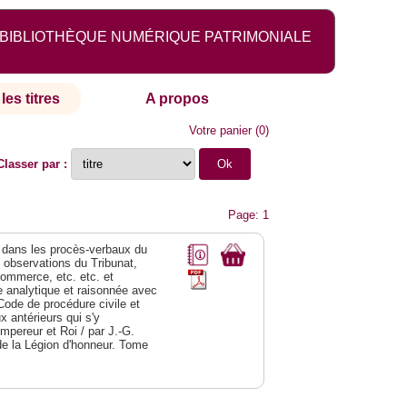
BIBLIOTHÈQUE NUMÉRIQUE PATRIMONIALE
les titres
A propos
Votre panier
(
0
)
Classer par :
Page: 1
dans les procès-verbaux du
s observations du Tribunat,
commerce, etc. etc. et
analytique et raisonnée avec
Code de procédure civile et
 antérieurs qui s'y
Empereur et Roi / par J.-G.
de la Légion d'honneur. Tome