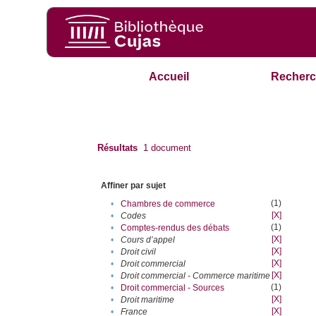
Accueil
Recherc
Résultats
1
document
Affiner par sujet
(1)
•
Chambres de commerce
[X]
•
Codes
(1)
•
Comptes-rendus des débats
[X]
•
Cours d’appel
[X]
•
Droit civil
[X]
•
Droit commercial
[X]
•
Droit commercial - Commerce maritime
(1)
•
Droit commercial - Sources
[X]
•
Droit maritime
[X]
•
France