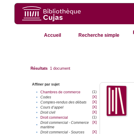
Accueil
Recherche simple
Résultats
1
document
Affiner par sujet
(1)
•
Chambres de commerce
[X]
•
Codes
[X]
•
Comptes-rendus des débats
[X]
•
Cours d’appel
[X]
•
Droit civil
(1)
•
Droit commercial
[X]
Droit commercial - Commerce
•
maritime
[X]
•
Droit commercial - Sources