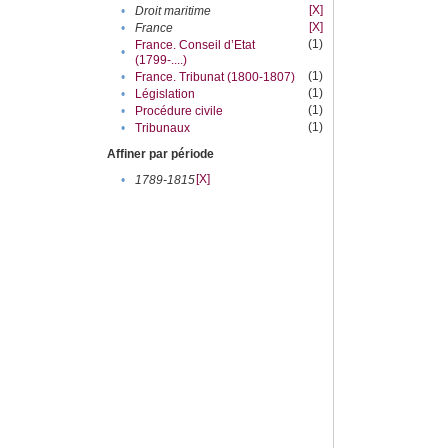
[X]
•
Droit maritime
[X]
•
France
(1)
France. Conseil d’Etat
•
(1799-....)
(1)
•
France. Tribunat (1800-1807)
(1)
•
Législation
(1)
•
Procédure civile
(1)
•
Tribunaux
Affiner par période
[X]
•
1789-1815