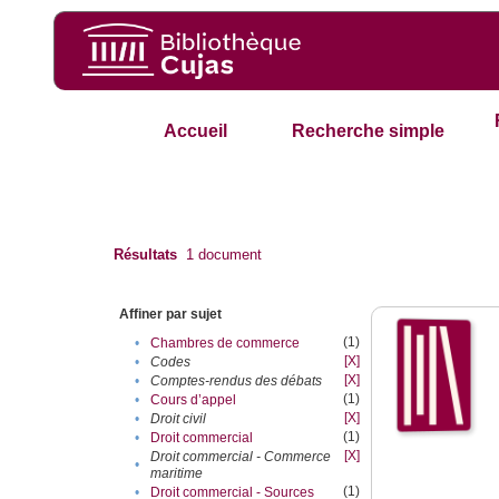
Accueil
Recherche simple
Résultats
1
document
Affiner par sujet
(1)
•
Chambres de commerce
[X]
•
Codes
[X]
•
Comptes-rendus des débats
(1)
•
Cours d’appel
[X]
•
Droit civil
(1)
•
Droit commercial
[X]
Droit commercial - Commerce
•
maritime
(1)
•
Droit commercial - Sources