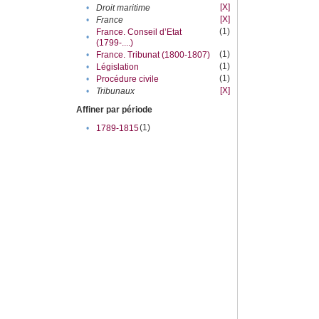
[X]
•
Droit maritime
[X]
•
France
(1)
France. Conseil d’Etat
•
(1799-....)
(1)
•
France. Tribunat (1800-1807)
(1)
•
Législation
(1)
•
Procédure civile
[X]
•
Tribunaux
Affiner par période
(1)
•
1789-1815