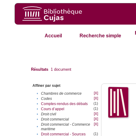
Accueil
Recherche simple
Résultats
1
document
Affiner par sujet
[X]
•
Chambres de commerce
[X]
•
Codes
(1)
•
Comptes-rendus des débats
(1)
•
Cours d’appel
[X]
•
Droit civil
[X]
•
Droit commercial
[X]
Droit commercial - Commerce
•
maritime
(1)
•
Droit commercial - Sources