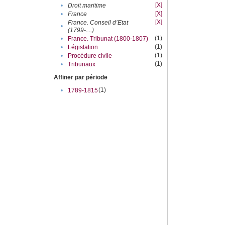
[X]
•
Droit maritime
[X]
•
France
[X]
France. Conseil d’Etat
•
(1799-....)
(1)
•
France. Tribunat (1800-1807)
(1)
•
Législation
(1)
•
Procédure civile
(1)
•
Tribunaux
Affiner par période
(1)
•
1789-1815