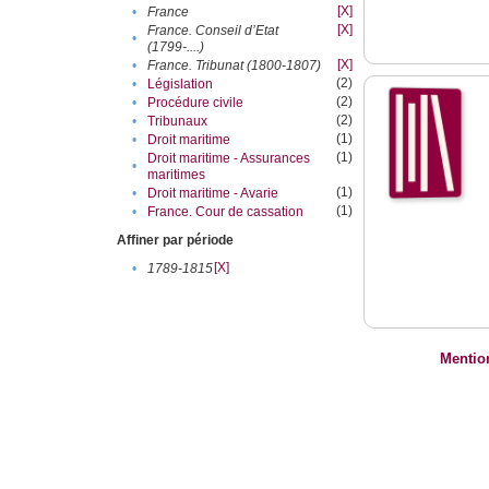
[X]
•
France
[X]
France. Conseil d’Etat
•
(1799-....)
[X]
•
France. Tribunat (1800-1807)
(2)
•
Législation
(2)
•
Procédure civile
(2)
•
Tribunaux
(1)
•
Droit maritime
(1)
Droit maritime - Assurances
•
maritimes
(1)
•
Droit maritime - Avarie
(1)
•
France. Cour de cassation
Affiner par période
[X]
•
1789-1815
Mentio