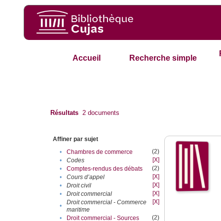
Accueil
Recherche simple
Résultats
2
documents
Affiner par sujet
(2)
•
Chambres de commerce
[X]
•
Codes
(2)
•
Comptes-rendus des débats
[X]
•
Cours d’appel
[X]
•
Droit civil
[X]
•
Droit commercial
[X]
Droit commercial - Commerce
•
maritime
(2)
•
Droit commercial - Sources