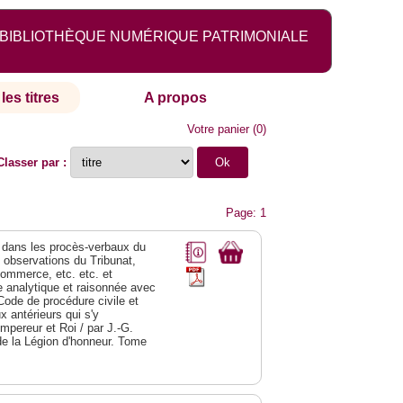
BIBLIOTHÈQUE NUMÉRIQUE PATRIMONIALE
les titres
A propos
Votre panier
(
0
)
Classer par :
Page: 1
dans les procès-verbaux du
s observations du Tribunat,
commerce, etc. etc. et
analytique et raisonnée avec
Code de procédure civile et
 antérieurs qui s'y
Empereur et Roi / par J.-G.
de la Légion d'honneur. Tome