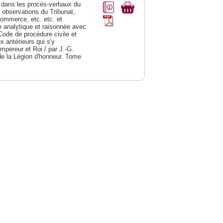
dans les procès-verbaux du
s observations du Tribunat,
commerce, etc. etc. et
analytique et raisonnée avec
Code de procédure civile et
 antérieurs qui s'y
Empereur et Roi / par J.-G.
de la Légion d'honneur. Tome