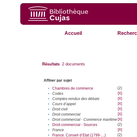
Accueil
Recherc
Résultats
2
documents
Affiner par sujet
(2)
•
Chambres de commerce
[X]
•
Codes
[X]
•
Comptes-rendus des débats
[X]
•
Cours d’appel
[X]
•
Droit civil
[X]
•
Droit commercial
[X]
•
Droit commercial - Commerce maritime
(2)
•
Droit commercial - Sources
[X]
•
France
(2)
•
France. Conseil d’Etat (1799-....)