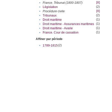
[X]
•
France. Tribunat (1800-1807)
(2)
•
Législation
[X]
•
Procédure civile
(2)
•
Tribunaux
(1)
•
Droit maritime
(1)
•
Droit maritime - Assurances maritimes
(1)
•
Droit maritime - Avarie
(1)
•
France. Cour de cassation
Affiner par période
(2)
•
1789-1815