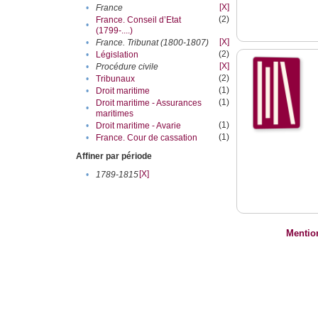
[X]
•
France
(2)
France. Conseil d’Etat
•
(1799-....)
[X]
•
France. Tribunat (1800-1807)
(2)
•
Législation
[X]
•
Procédure civile
(2)
•
Tribunaux
(1)
•
Droit maritime
(1)
Droit maritime - Assurances
•
maritimes
(1)
•
Droit maritime - Avarie
(1)
•
France. Cour de cassation
Affiner par période
[X]
•
1789-1815
Mentio