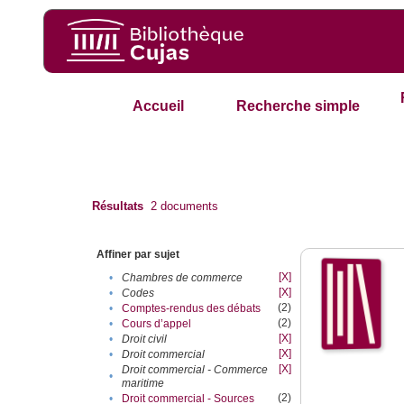
Accueil
Recherche simple
Résultats
2
documents
Affiner par sujet
[X]
•
Chambres de commerce
[X]
•
Codes
(2)
•
Comptes-rendus des débats
(2)
•
Cours d’appel
[X]
•
Droit civil
[X]
•
Droit commercial
[X]
Droit commercial - Commerce
•
maritime
(2)
•
Droit commercial - Sources