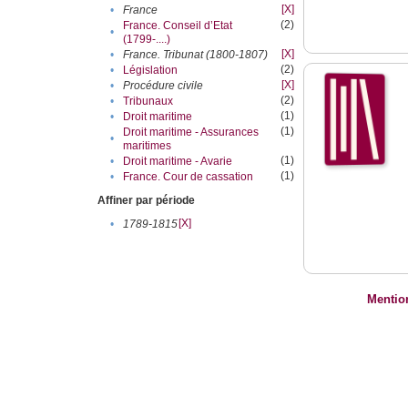
[X]
•
France
(2)
France. Conseil d’Etat
•
(1799-....)
[X]
•
France. Tribunat (1800-1807)
(2)
•
Législation
[X]
•
Procédure civile
(2)
•
Tribunaux
(1)
•
Droit maritime
(1)
Droit maritime - Assurances
•
maritimes
(1)
•
Droit maritime - Avarie
(1)
•
France. Cour de cassation
Affiner par période
[X]
•
1789-1815
Mentio