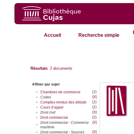
Accueil
Recherche simple
Résultats
2
documents
Affiner par sujet
(2)
•
Chambres de commerce
[X]
•
Codes
(2)
•
Comptes-rendus des débats
(2)
•
Cours d’appel
[X]
•
Droit civil
(2)
•
Droit commercial
[X]
Droit commercial - Commerce
•
maritime
[X]
•
Droit commercial - Sources