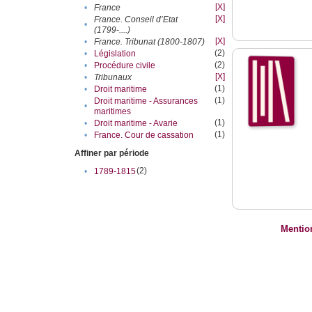
[X]
•
France
[X]
France. Conseil d’Etat
•
(1799-....)
[X]
•
France. Tribunat (1800-1807)
(2)
•
Législation
(2)
•
Procédure civile
[X]
•
Tribunaux
(1)
•
Droit maritime
(1)
Droit maritime - Assurances
•
maritimes
(1)
•
Droit maritime - Avarie
(1)
•
France. Cour de cassation
Affiner par période
(2)
•
1789-1815
Mentio