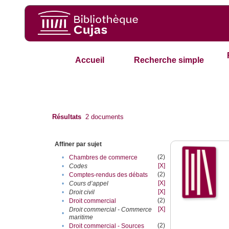
Accueil
Recherche simple
Résultats
2
documents
Affiner par sujet
(2)
•
Chambres de commerce
[X]
•
Codes
(2)
•
Comptes-rendus des débats
[X]
•
Cours d’appel
[X]
•
Droit civil
(2)
•
Droit commercial
[X]
Droit commercial - Commerce
•
maritime
(2)
•
Droit commercial - Sources