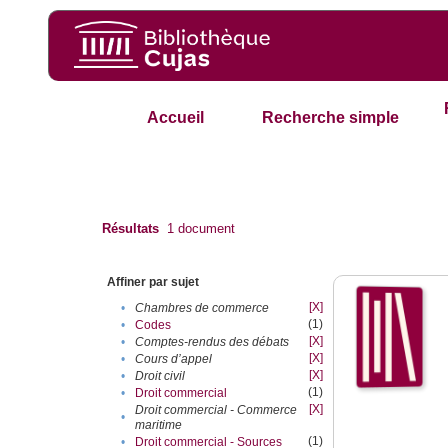
Accueil
Recherche simple
Résultats
1
document
Affiner par sujet
[X]
•
Chambres de commerce
(1)
•
Codes
[X]
•
Comptes-rendus des débats
[X]
•
Cours d’appel
[X]
•
Droit civil
(1)
•
Droit commercial
[X]
Droit commercial - Commerce
•
maritime
(1)
•
Droit commercial - Sources