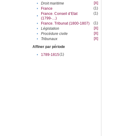
[X]
•
Droit maritime
(1)
•
France
(1)
France. Conseil d’Etat
•
(1799-....)
(1)
•
France. Tribunat (1800-1807)
[X]
•
Législation
[X]
•
Procédure civile
[X]
•
Tribunaux
Affiner par période
(1)
•
1789-1815