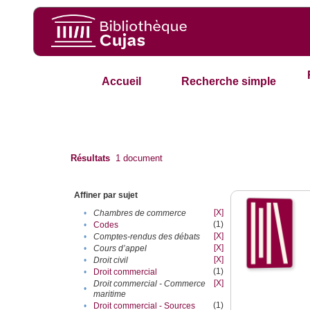
Accueil
Recherche simple
Résultats
1
document
Affiner par sujet
[X]
•
Chambres de commerce
(1)
•
Codes
[X]
•
Comptes-rendus des débats
[X]
•
Cours d’appel
[X]
•
Droit civil
(1)
•
Droit commercial
[X]
Droit commercial - Commerce
•
maritime
(1)
•
Droit commercial - Sources