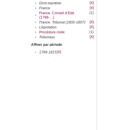
[X]
•
Droit maritime
[X]
•
France
(1)
France. Conseil d’Etat
•
(1799-....)
[X]
•
France. Tribunat (1800-1807)
[X]
•
Législation
(1)
•
Procédure civile
[X]
•
Tribunaux
Affiner par période
[X]
•
1789-1815