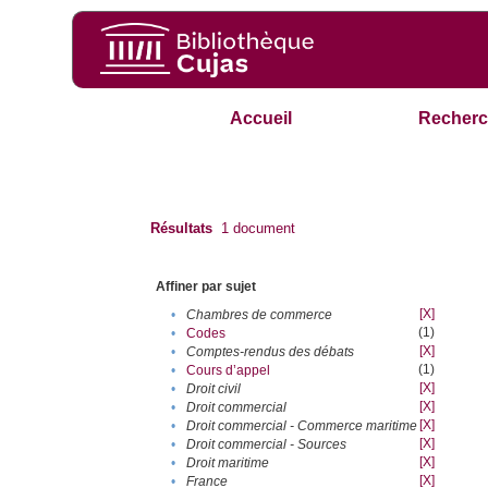
Accueil
Recherc
Résultats
1
document
Affiner par sujet
[X]
•
Chambres de commerce
(1)
•
Codes
[X]
•
Comptes-rendus des débats
(1)
•
Cours d’appel
[X]
•
Droit civil
[X]
•
Droit commercial
[X]
•
Droit commercial - Commerce maritime
[X]
•
Droit commercial - Sources
[X]
•
Droit maritime
[X]
•
France