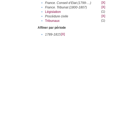
[X]
•
France. Conseil d’Etat (1799-....)
[X]
•
France. Tribunat (1800-1807)
(1)
•
Législation
[X]
•
Procédure civile
(1)
•
Tribunaux
Affiner par période
[X]
•
1789-1815