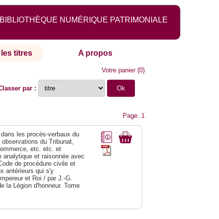
BIBLIOTHÈQUE NUMÉRIQUE PATRIMONIALE
les titres
A propos
Votre panier
(
0
)
Classer par :
Page: 1
dans les procès-verbaux du
s observations du Tribunat,
commerce, etc. etc. et
analytique et raisonnée avec
Code de procédure civile et
 antérieurs qui s'y
Empereur et Roi / par J.-G.
de la Légion d'honneur. Tome