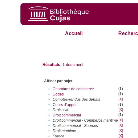
Accueil
Recherc
Résultats
1
document
Affiner par sujet
(1)
•
Chambres de commerce
(1)
•
Codes
[X]
•
Comptes-rendus des débats
(1)
•
Cours d’appel
[X]
•
Droit civil
(1)
•
Droit commercial
[X]
•
Droit commercial - Commerce maritime
[X]
•
Droit commercial - Sources
[X]
•
Droit maritime
[X]
•
France