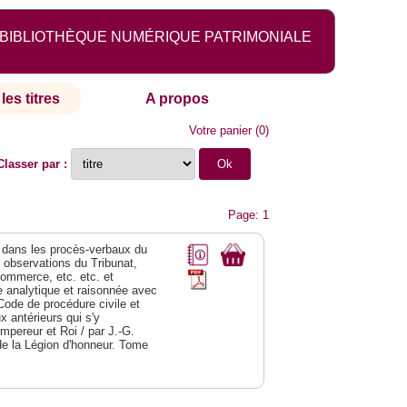
BIBLIOTHÈQUE NUMÉRIQUE PATRIMONIALE
les titres
A propos
Votre panier
(
0
)
Classer par :
Page: 1
dans les procès-verbaux du
s observations du Tribunat,
commerce, etc. etc. et
analytique et raisonnée avec
Code de procédure civile et
 antérieurs qui s'y
Empereur et Roi / par J.-G.
de la Légion d'honneur. Tome