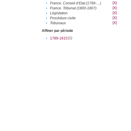
[X]
•
France. Conseil d’Etat (1799-....)
[X]
•
France. Tribunat (1800-1807)
[X]
•
Législation
[X]
•
Procédure civile
[X]
•
Tribunaux
Affiner par période
(1)
•
1789-1815