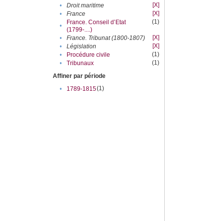
[X]
•
Droit maritime
[X]
•
France
(1)
France. Conseil d’Etat
•
(1799-....)
[X]
•
France. Tribunat (1800-1807)
[X]
•
Législation
(1)
•
Procédure civile
(1)
•
Tribunaux
Affiner par période
(1)
•
1789-1815