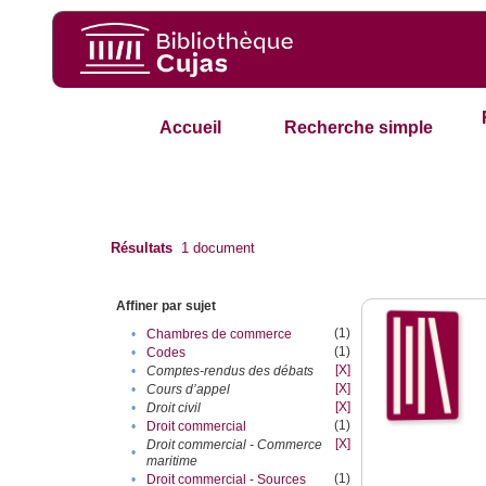
Accueil
Recherche simple
Résultats
1
document
Affiner par sujet
(1)
•
Chambres de commerce
(1)
•
Codes
[X]
•
Comptes-rendus des débats
[X]
•
Cours d’appel
[X]
•
Droit civil
(1)
•
Droit commercial
[X]
Droit commercial - Commerce
•
maritime
(1)
•
Droit commercial - Sources