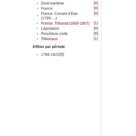
[X]
•
Droit maritime
[X]
•
France
[X]
France. Conseil d’Etat
•
(1799-....)
(1)
•
France. Tribunat (1800-1807)
[X]
•
Législation
[X]
•
Procédure civile
(1)
•
Tribunaux
Affiner par période
[X]
•
1789-1815