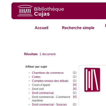
Accueil
Recherche simple
Résultats
1
document
Affiner par sujet
(1)
•
Chambres de commerce
(1)
•
Codes
(1)
•
Comptes-rendus des débats
[X]
•
Cours d’appel
[X]
•
Droit civil
(1)
•
Droit commercial
[X]
Droit commercial - Commerce
•
maritime
(1)
•
Droit commercial - Sources