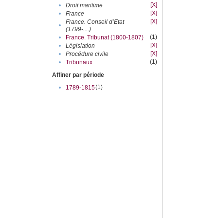
[X]
•
Droit maritime
[X]
•
France
[X]
France. Conseil d’Etat
•
(1799-....)
(1)
•
France. Tribunat (1800-1807)
[X]
•
Législation
[X]
•
Procédure civile
(1)
•
Tribunaux
Affiner par période
(1)
•
1789-1815