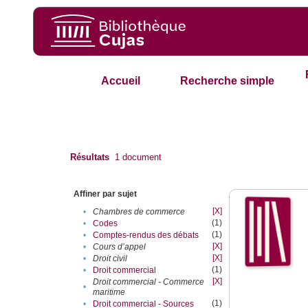
Accueil
Recherche simple
Résultats
1
document
Affiner par sujet
[X]
•
Chambres de commerce
(1)
•
Codes
(1)
•
Comptes-rendus des débats
[X]
•
Cours d’appel
[X]
•
Droit civil
(1)
•
Droit commercial
[X]
Droit commercial - Commerce
•
maritime
(1)
•
Droit commercial - Sources