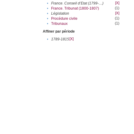
[X]
•
France. Conseil d’Etat (1799-....)
(1)
•
France. Tribunat (1800-1807)
[X]
•
Législation
(1)
•
Procédure civile
(1)
•
Tribunaux
Affiner par période
[X]
•
1789-1815