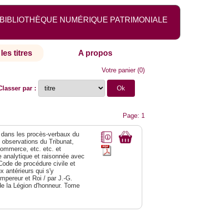
BIBLIOTHÈQUE NUMÉRIQUE PATRIMONIALE
les titres
A propos
Votre panier
(
0
)
Classer par :
Page: 1
dans les procès-verbaux du
s observations du Tribunat,
commerce, etc. etc. et
analytique et raisonnée avec
Code de procédure civile et
 antérieurs qui s'y
Empereur et Roi / par J.-G.
de la Légion d'honneur. Tome