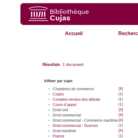
Accueil
Recherc
Résultats
1
document
Affiner par sujet
[X]
•
Chambres de commerce
(1)
•
Codes
(1)
•
Comptes-rendus des débats
(1)
•
Cours d’appel
[X]
•
Droit civil
[X]
•
Droit commercial
[X]
•
Droit commercial - Commerce maritime
(1)
•
Droit commercial - Sources
[X]
•
Droit maritime
(1)
•
France