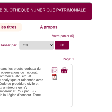
BIBLIOTHÈQUE NUMÉRIQUE PATRIMONIALE
les titres
A propos
Votre panier
(
0
)
Classer par :
Page: 1
dans les procès-verbaux du
s observations du Tribunat,
commerce, etc. etc. et
analytique et raisonnée avec
Code de procédure civile et
 antérieurs qui s'y
Empereur et Roi / par J.-G.
de la Légion d'honneur. Tome