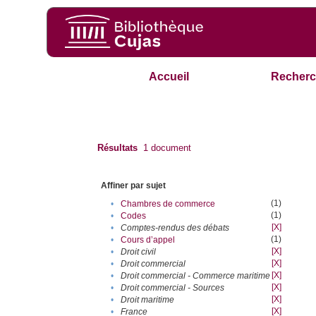
Accueil
Recherc
Résultats
1
document
Affiner par sujet
(1)
•
Chambres de commerce
(1)
•
Codes
[X]
•
Comptes-rendus des débats
(1)
•
Cours d’appel
[X]
•
Droit civil
[X]
•
Droit commercial
[X]
•
Droit commercial - Commerce maritime
[X]
•
Droit commercial - Sources
[X]
•
Droit maritime
[X]
•
France