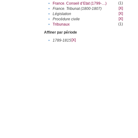
(1)
•
France. Conseil d’Etat (1799-....)
[X]
•
France. Tribunat (1800-1807)
[X]
•
Législation
[X]
•
Procédure civile
(1)
•
Tribunaux
Affiner par période
[X]
•
1789-1815