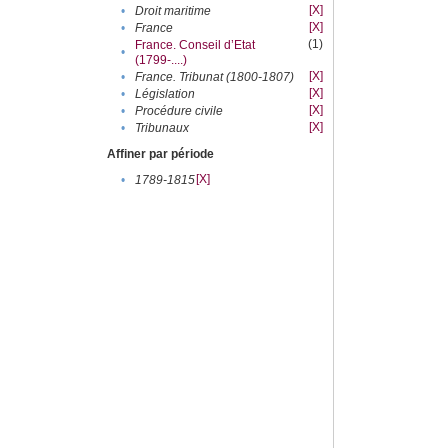
[X]
•
Droit maritime
[X]
•
France
(1)
France. Conseil d’Etat
•
(1799-....)
[X]
•
France. Tribunat (1800-1807)
[X]
•
Législation
[X]
•
Procédure civile
[X]
•
Tribunaux
Affiner par période
[X]
•
1789-1815