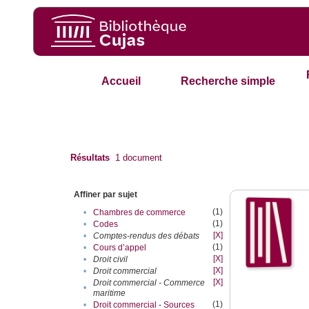
Accueil
Recherche simple
Résultats
1
document
Affiner par sujet
(1)
•
Chambres de commerce
(1)
•
Codes
[X]
•
Comptes-rendus des débats
(1)
•
Cours d’appel
[X]
•
Droit civil
[X]
•
Droit commercial
[X]
Droit commercial - Commerce
•
maritime
(1)
•
Droit commercial - Sources