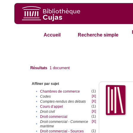
Accueil
Recherche simple
Résultats
1
document
Affiner par sujet
(1)
•
Chambres de commerce
[X]
•
Codes
[X]
•
Comptes-rendus des débats
(1)
•
Cours d’appel
[X]
•
Droit civil
(1)
•
Droit commercial
[X]
Droit commercial - Commerce
•
maritime
(1)
•
Droit commercial - Sources