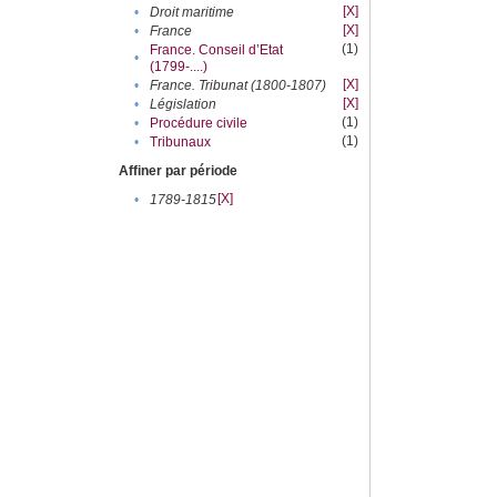
[X]
•
Droit maritime
[X]
•
France
(1)
France. Conseil d’Etat
•
(1799-....)
[X]
•
France. Tribunat (1800-1807)
[X]
•
Législation
(1)
•
Procédure civile
(1)
•
Tribunaux
Affiner par période
[X]
•
1789-1815