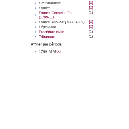
[X]
•
Droit maritime
[X]
•
France
(1)
France. Conseil d’Etat
•
(1799-....)
[X]
•
France. Tribunat (1800-1807)
[X]
•
Législation
(1)
•
Procédure civile
(1)
•
Tribunaux
Affiner par période
[X]
•
1789-1815