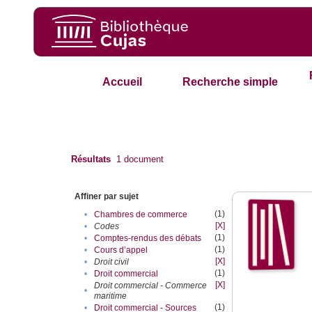
Accueil
Recherche simple
Résultats
1
document
Affiner par sujet
(1)
•
Chambres de commerce
[X]
•
Codes
(1)
•
Comptes-rendus des débats
(1)
•
Cours d’appel
[X]
•
Droit civil
(1)
•
Droit commercial
[X]
Droit commercial - Commerce
•
maritime
(1)
•
Droit commercial - Sources