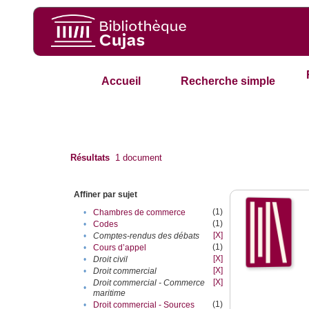
Accueil
Recherche simple
Résultats
1
document
Affiner par sujet
(1)
•
Chambres de commerce
(1)
•
Codes
[X]
•
Comptes-rendus des débats
(1)
•
Cours d’appel
[X]
•
Droit civil
[X]
•
Droit commercial
[X]
Droit commercial - Commerce
•
maritime
(1)
•
Droit commercial - Sources