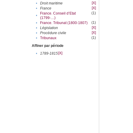
[X]
•
Droit maritime
[X]
•
France
(1)
France. Conseil d’Etat
•
(1799-....)
(1)
•
France. Tribunat (1800-1807)
[X]
•
Législation
[X]
•
Procédure civile
(1)
•
Tribunaux
Affiner par période
[X]
•
1789-1815