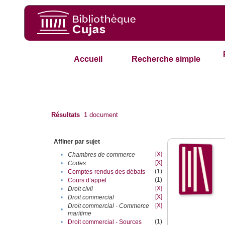
Accueil
Recherche simple
Résultats
1
document
Affiner par sujet
[X]
•
Chambres de commerce
[X]
•
Codes
(1)
•
Comptes-rendus des débats
(1)
•
Cours d’appel
[X]
•
Droit civil
[X]
•
Droit commercial
[X]
Droit commercial - Commerce
•
maritime
(1)
•
Droit commercial - Sources