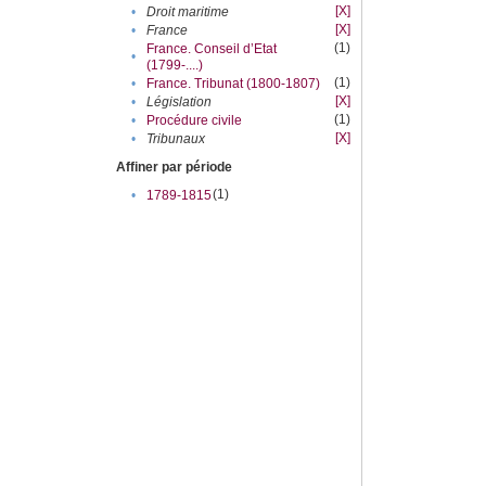
[X]
•
Droit maritime
[X]
•
France
(1)
France. Conseil d’Etat
•
(1799-....)
(1)
•
France. Tribunat (1800-1807)
[X]
•
Législation
(1)
•
Procédure civile
[X]
•
Tribunaux
Affiner par période
(1)
•
1789-1815