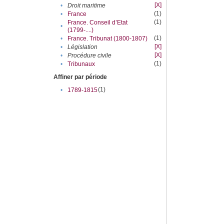
[X]
•
Droit maritime
(1)
•
France
(1)
France. Conseil d’Etat
•
(1799-....)
(1)
•
France. Tribunat (1800-1807)
[X]
•
Législation
[X]
•
Procédure civile
(1)
•
Tribunaux
Affiner par période
(1)
•
1789-1815