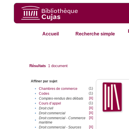
Accueil
Recherche simple
Résultats
1
document
Affiner par sujet
(1)
•
Chambres de commerce
(1)
•
Codes
[X]
•
Comptes-rendus des débats
(1)
•
Cours d’appel
[X]
•
Droit civil
[X]
•
Droit commercial
[X]
Droit commercial - Commerce
•
maritime
[X]
•
Droit commercial - Sources