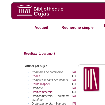
Accueil
Recherche simple
Résultats
1
document
Affiner par sujet
[X]
•
Chambres de commerce
(1)
•
Codes
[X]
•
Comptes-rendus des débats
(1)
•
Cours d’appel
[X]
•
Droit civil
(1)
•
Droit commercial
[X]
Droit commercial - Commerce
•
maritime
[X]
•
Droit commercial - Sources