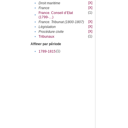
[X]
•
Droit maritime
[X]
•
France
(1)
France. Conseil d’Etat
•
(1799-....)
[X]
•
France. Tribunat (1800-1807)
[X]
•
Législation
[X]
•
Procédure civile
(1)
•
Tribunaux
Affiner par période
(1)
•
1789-1815