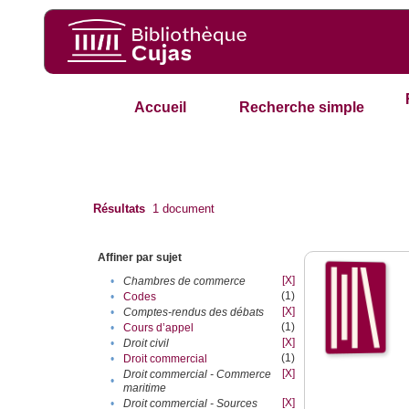
Accueil
Recherche simple
Résultats
1
document
Affiner par sujet
[X]
•
Chambres de commerce
(1)
•
Codes
[X]
•
Comptes-rendus des débats
(1)
•
Cours d’appel
[X]
•
Droit civil
(1)
•
Droit commercial
[X]
Droit commercial - Commerce
•
maritime
[X]
•
Droit commercial - Sources