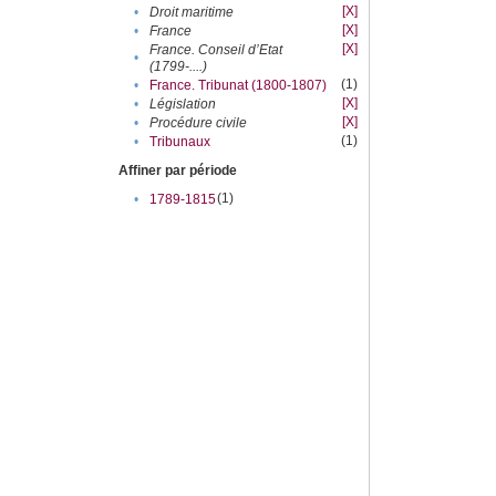
[X]
•
Droit maritime
[X]
•
France
[X]
France. Conseil d’Etat
•
(1799-....)
(1)
•
France. Tribunat (1800-1807)
[X]
•
Législation
[X]
•
Procédure civile
(1)
•
Tribunaux
Affiner par période
(1)
•
1789-1815