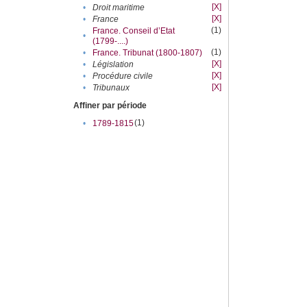
[X]
•
Droit maritime
[X]
•
France
(1)
France. Conseil d’Etat
•
(1799-....)
(1)
•
France. Tribunat (1800-1807)
[X]
•
Législation
[X]
•
Procédure civile
[X]
•
Tribunaux
Affiner par période
(1)
•
1789-1815