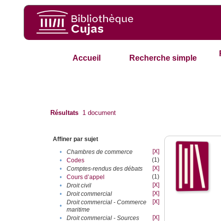
Accueil
Recherche simple
Résultats
1
document
Affiner par sujet
[X]
•
Chambres de commerce
(1)
•
Codes
[X]
•
Comptes-rendus des débats
(1)
•
Cours d’appel
[X]
•
Droit civil
[X]
•
Droit commercial
[X]
Droit commercial - Commerce
•
maritime
[X]
•
Droit commercial - Sources