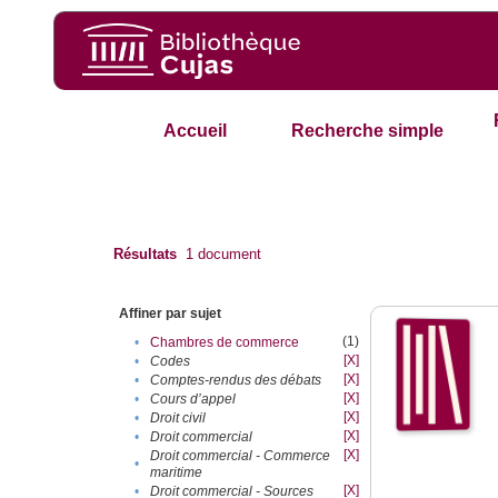
Accueil
Recherche simple
Résultats
1
document
Affiner par sujet
(1)
•
Chambres de commerce
[X]
•
Codes
[X]
•
Comptes-rendus des débats
[X]
•
Cours d’appel
[X]
•
Droit civil
[X]
•
Droit commercial
[X]
Droit commercial - Commerce
•
maritime
[X]
•
Droit commercial - Sources