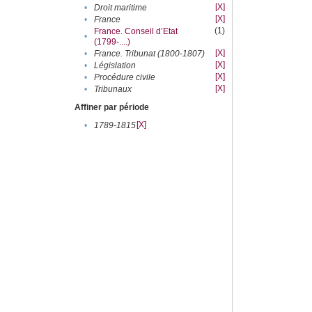
[X]
•
Droit maritime
[X]
•
France
(1)
France. Conseil d’Etat
•
(1799-....)
[X]
•
France. Tribunat (1800-1807)
[X]
•
Législation
[X]
•
Procédure civile
[X]
•
Tribunaux
Affiner par période
[X]
•
1789-1815