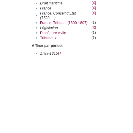
[X]
•
Droit maritime
[X]
•
France
[X]
France. Conseil d’Etat
•
(1799-....)
(1)
•
France. Tribunat (1800-1807)
[X]
•
Législation
(1)
•
Procédure civile
(1)
•
Tribunaux
Affiner par période
[X]
•
1789-1815