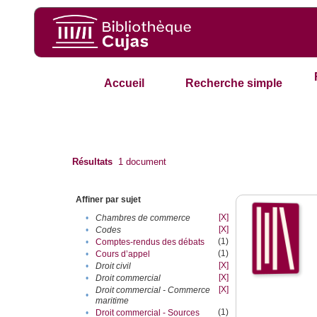
Accueil
Recherche simple
Résultats
1
document
Affiner par sujet
[X]
•
Chambres de commerce
[X]
•
Codes
(1)
•
Comptes-rendus des débats
(1)
•
Cours d’appel
[X]
•
Droit civil
[X]
•
Droit commercial
[X]
Droit commercial - Commerce
•
maritime
(1)
•
Droit commercial - Sources