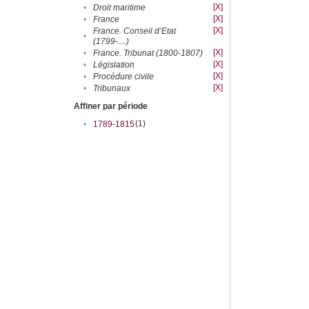
[X]
•
Droit maritime
[X]
•
France
[X]
France. Conseil d’Etat
•
(1799-....)
[X]
•
France. Tribunat (1800-1807)
[X]
•
Législation
[X]
•
Procédure civile
[X]
•
Tribunaux
Affiner par période
(1)
•
1789-1815