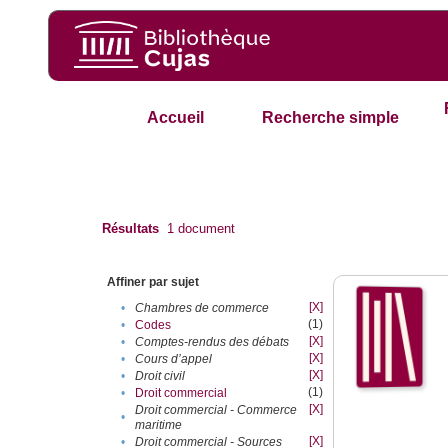
Accueil
Recherche simple
Résultats
1
document
Affiner par sujet
[X]
•
Chambres de commerce
(1)
•
Codes
[X]
•
Comptes-rendus des débats
[X]
•
Cours d’appel
[X]
•
Droit civil
(1)
•
Droit commercial
[X]
Droit commercial - Commerce
•
maritime
[X]
•
Droit commercial - Sources