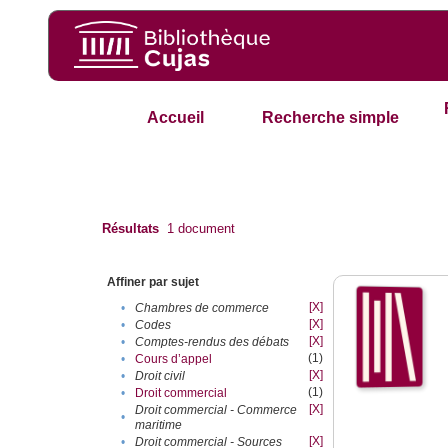
Accueil
Recherche simple
Résultats
1
document
Affiner par sujet
[X]
•
Chambres de commerce
[X]
•
Codes
[X]
•
Comptes-rendus des débats
(1)
•
Cours d’appel
[X]
•
Droit civil
(1)
•
Droit commercial
[X]
Droit commercial - Commerce
•
maritime
[X]
•
Droit commercial - Sources