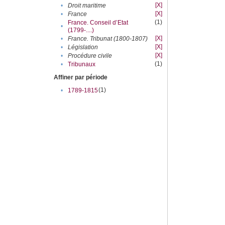
[X]
•
Droit maritime
[X]
•
France
(1)
France. Conseil d’Etat
•
(1799-....)
[X]
•
France. Tribunat (1800-1807)
[X]
•
Législation
[X]
•
Procédure civile
(1)
•
Tribunaux
Affiner par période
(1)
•
1789-1815