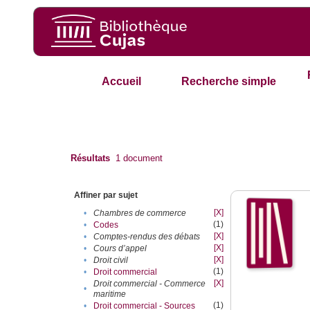
Accueil
Recherche simple
Résultats
1
document
Affiner par sujet
[X]
•
Chambres de commerce
(1)
•
Codes
[X]
•
Comptes-rendus des débats
[X]
•
Cours d’appel
[X]
•
Droit civil
(1)
•
Droit commercial
[X]
Droit commercial - Commerce
•
maritime
(1)
•
Droit commercial - Sources