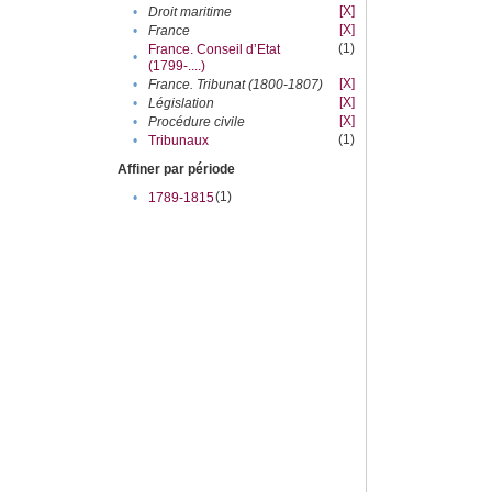
[X]
•
Droit maritime
[X]
•
France
(1)
France. Conseil d’Etat
•
(1799-....)
[X]
•
France. Tribunat (1800-1807)
[X]
•
Législation
[X]
•
Procédure civile
(1)
•
Tribunaux
Affiner par période
(1)
•
1789-1815