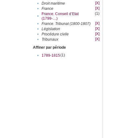
[X]
•
Droit maritime
[X]
•
France
(1)
France. Conseil d’Etat
•
(1799-....)
[X]
•
France. Tribunat (1800-1807)
[X]
•
Législation
[X]
•
Procédure civile
[X]
•
Tribunaux
Affiner par période
(1)
•
1789-1815