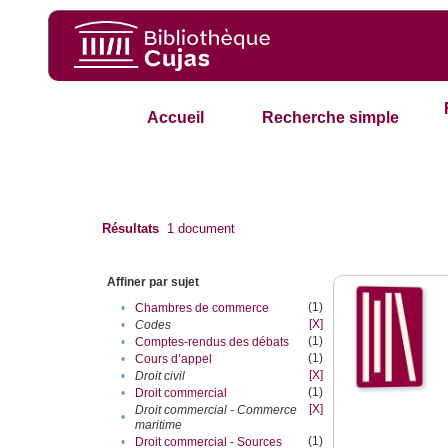
Accueil
Recherche simple
Résultats
1
document
Affiner par sujet
(1)
•
Chambres de commerce
[X]
•
Codes
(1)
•
Comptes-rendus des débats
(1)
•
Cours d’appel
[X]
•
Droit civil
(1)
•
Droit commercial
[X]
Droit commercial - Commerce
•
maritime
(1)
•
Droit commercial - Sources