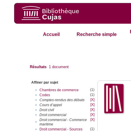
Accueil
Recherche simple
Résultats
1
document
Affiner par sujet
(1)
•
Chambres de commerce
(1)
•
Codes
[X]
•
Comptes-rendus des débats
[X]
•
Cours d’appel
[X]
•
Droit civil
[X]
•
Droit commercial
[X]
Droit commercial - Commerce
•
maritime
(1)
•
Droit commercial - Sources