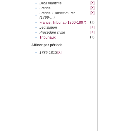
[X]
•
Droit maritime
[X]
•
France
[X]
France. Conseil d’Etat
•
(1799-....)
(1)
•
France. Tribunat (1800-1807)
[X]
•
Législation
[X]
•
Procédure civile
(1)
•
Tribunaux
Affiner par période
[X]
•
1789-1815