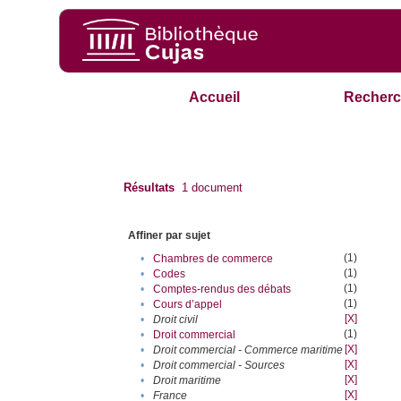
Accueil
Recherc
Résultats
1
document
Affiner par sujet
(1)
•
Chambres de commerce
(1)
•
Codes
(1)
•
Comptes-rendus des débats
(1)
•
Cours d’appel
[X]
•
Droit civil
(1)
•
Droit commercial
[X]
•
Droit commercial - Commerce maritime
[X]
•
Droit commercial - Sources
[X]
•
Droit maritime
[X]
•
France