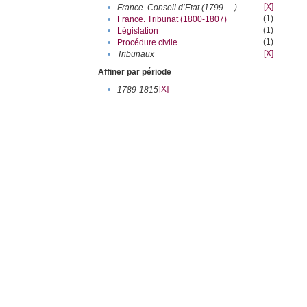
[X]
•
France. Conseil d’Etat (1799-....)
(1)
•
France. Tribunat (1800-1807)
(1)
•
Législation
(1)
•
Procédure civile
[X]
•
Tribunaux
Affiner par période
[X]
•
1789-1815