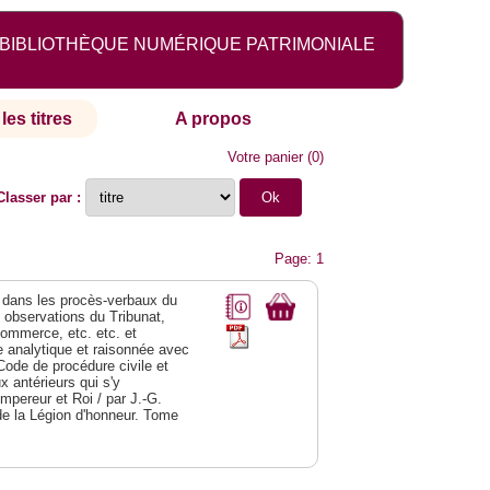
BIBLIOTHÈQUE NUMÉRIQUE PATRIMONIALE
les titres
A propos
Votre panier
(
0
)
Classer par :
Page: 1
dans les procès-verbaux du
s observations du Tribunat,
commerce, etc. etc. et
analytique et raisonnée avec
Code de procédure civile et
 antérieurs qui s'y
Empereur et Roi / par J.-G.
de la Légion d'honneur. Tome