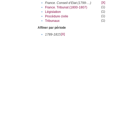
[X]
•
France. Conseil d’Etat (1799-....)
(1)
•
France. Tribunat (1800-1807)
(1)
•
Législation
(1)
•
Procédure civile
(1)
•
Tribunaux
Affiner par période
[X]
•
1789-1815