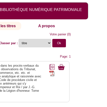
BIBLIOTHÈQUE NUMÉRIQUE PATRIMONIALE
les titres
A propos
Votre panier
(
0
)
Classer par :
Page: 1
dans les procès-verbaux du
s observations du Tribunat,
commerce, etc. etc. et
analytique et raisonnée avec
Code de procédure civile et
 antérieurs qui s'y
Empereur et Roi / par J.-G.
de la Légion d'honneur. Tome