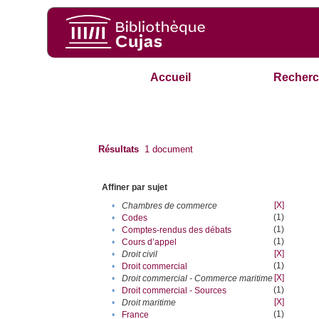
Accueil
Recherc
Résultats
1
document
Affiner par sujet
[X]
•
Chambres de commerce
(1)
•
Codes
(1)
•
Comptes-rendus des débats
(1)
•
Cours d’appel
[X]
•
Droit civil
(1)
•
Droit commercial
[X]
•
Droit commercial - Commerce maritime
(1)
•
Droit commercial - Sources
[X]
•
Droit maritime
(1)
•
France