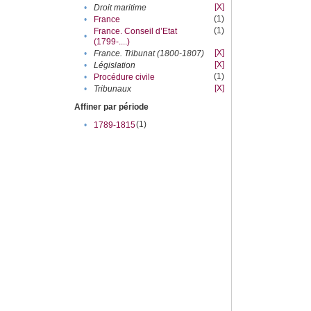
[X]
•
Droit maritime
(1)
•
France
(1)
France. Conseil d’Etat
•
(1799-....)
[X]
•
France. Tribunat (1800-1807)
[X]
•
Législation
(1)
•
Procédure civile
[X]
•
Tribunaux
Affiner par période
(1)
•
1789-1815