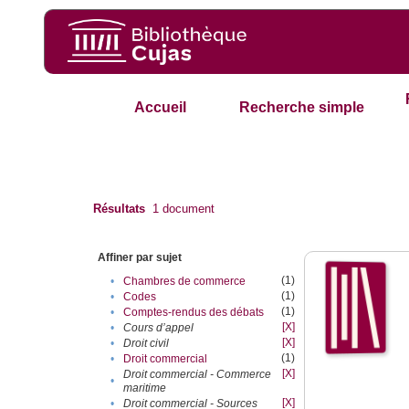
Accueil
Recherche simple
Résultats
1
document
Affiner par sujet
(1)
•
Chambres de commerce
(1)
•
Codes
(1)
•
Comptes-rendus des débats
[X]
•
Cours d’appel
[X]
•
Droit civil
(1)
•
Droit commercial
[X]
Droit commercial - Commerce
•
maritime
[X]
•
Droit commercial - Sources