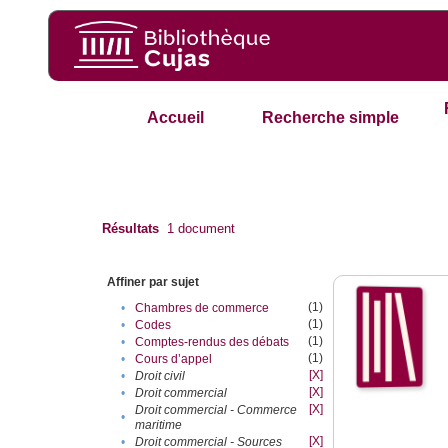
Accueil
Recherche simple
Résultats
1
document
Affiner par sujet
(1)
•
Chambres de commerce
(1)
•
Codes
(1)
•
Comptes-rendus des débats
(1)
•
Cours d’appel
[X]
•
Droit civil
[X]
•
Droit commercial
[X]
Droit commercial - Commerce
•
maritime
[X]
•
Droit commercial - Sources