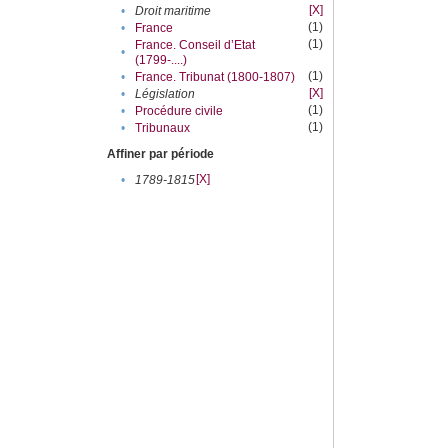
[X]
•
Droit maritime
(1)
•
France
(1)
France. Conseil d’Etat
•
(1799-....)
(1)
•
France. Tribunat (1800-1807)
[X]
•
Législation
(1)
•
Procédure civile
(1)
•
Tribunaux
Affiner par période
[X]
•
1789-1815