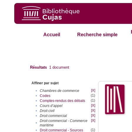
Accueil
Recherche simple
Résultats
1
document
Affiner par sujet
[X]
•
Chambres de commerce
(1)
•
Codes
(1)
•
Comptes-rendus des débats
[X]
•
Cours d’appel
[X]
•
Droit civil
[X]
•
Droit commercial
[X]
Droit commercial - Commerce
•
maritime
(1)
•
Droit commercial - Sources