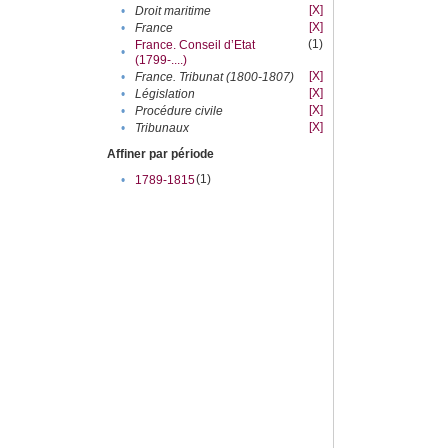
[X]
•
Droit maritime
[X]
•
France
(1)
France. Conseil d’Etat
•
(1799-....)
[X]
•
France. Tribunat (1800-1807)
[X]
•
Législation
[X]
•
Procédure civile
[X]
•
Tribunaux
Affiner par période
(1)
•
1789-1815