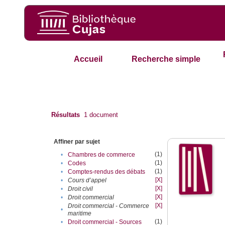
Accueil
Recherche simple
Résultats
1
document
Affiner par sujet
(1)
•
Chambres de commerce
(1)
•
Codes
(1)
•
Comptes-rendus des débats
[X]
•
Cours d’appel
[X]
•
Droit civil
[X]
•
Droit commercial
[X]
Droit commercial - Commerce
•
maritime
(1)
•
Droit commercial - Sources