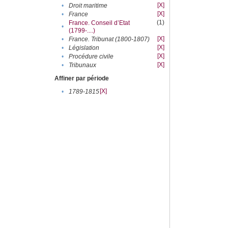
[X]
•
Droit maritime
[X]
•
France
(1)
France. Conseil d’Etat
•
(1799-....)
[X]
•
France. Tribunat (1800-1807)
[X]
•
Législation
[X]
•
Procédure civile
[X]
•
Tribunaux
Affiner par période
[X]
•
1789-1815