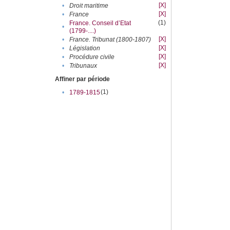
[X]
•
Droit maritime
[X]
•
France
(1)
France. Conseil d’Etat
•
(1799-....)
[X]
•
France. Tribunat (1800-1807)
[X]
•
Législation
[X]
•
Procédure civile
[X]
•
Tribunaux
Affiner par période
(1)
•
1789-1815