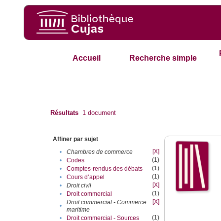
Accueil
Recherche simple
Résultats
1
document
Affiner par sujet
[X]
•
Chambres de commerce
(1)
•
Codes
(1)
•
Comptes-rendus des débats
(1)
•
Cours d’appel
[X]
•
Droit civil
(1)
•
Droit commercial
[X]
Droit commercial - Commerce
•
maritime
(1)
•
Droit commercial - Sources