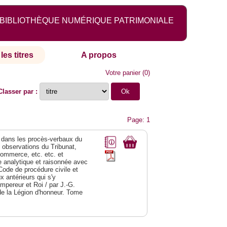
BIBLIOTHÈQUE NUMÉRIQUE PATRIMONIALE
les titres
A propos
Votre panier
(
0
)
Classer par :
Page: 1
dans les procès-verbaux du
s observations du Tribunat,
commerce, etc. etc. et
analytique et raisonnée avec
Code de procédure civile et
 antérieurs qui s'y
Empereur et Roi / par J.-G.
de la Légion d'honneur. Tome