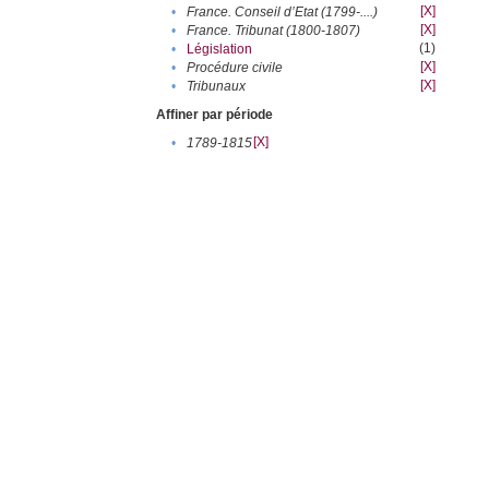
[X]
•
France. Conseil d’Etat (1799-....)
[X]
•
France. Tribunat (1800-1807)
(1)
•
Législation
[X]
•
Procédure civile
[X]
•
Tribunaux
Affiner par période
[X]
•
1789-1815