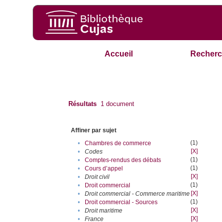
Accueil
Recherc
Résultats
1
document
Affiner par sujet
(1)
•
Chambres de commerce
[X]
•
Codes
(1)
•
Comptes-rendus des débats
(1)
•
Cours d’appel
[X]
•
Droit civil
(1)
•
Droit commercial
[X]
•
Droit commercial - Commerce maritime
(1)
•
Droit commercial - Sources
[X]
•
Droit maritime
[X]
•
France