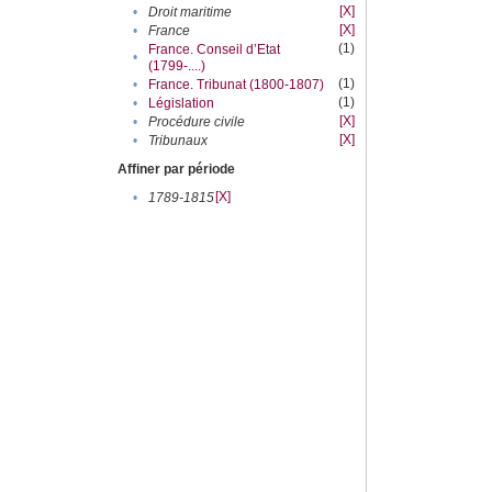
[X]
•
Droit maritime
[X]
•
France
(1)
France. Conseil d’Etat
•
(1799-....)
(1)
•
France. Tribunat (1800-1807)
(1)
•
Législation
[X]
•
Procédure civile
[X]
•
Tribunaux
Affiner par période
[X]
•
1789-1815