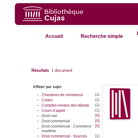
Accueil
Recherche simple
Résultats
1
document
Affiner par sujet
(1)
•
Chambres de commerce
(1)
•
Codes
(1)
•
Comptes-rendus des débats
(1)
•
Cours d’appel
[X]
•
Droit civil
[X]
•
Droit commercial
[X]
Droit commercial - Commerce
•
maritime
(1)
•
Droit commercial - Sources