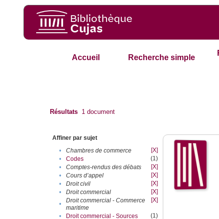
Accueil
Recherche simple
Résultats
1
document
Affiner par sujet
[X]
•
Chambres de commerce
(1)
•
Codes
[X]
•
Comptes-rendus des débats
[X]
•
Cours d’appel
[X]
•
Droit civil
[X]
•
Droit commercial
[X]
Droit commercial - Commerce
•
maritime
(1)
•
Droit commercial - Sources