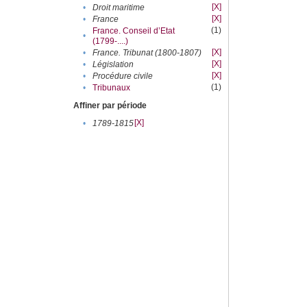
[X]
•
Droit maritime
[X]
•
France
(1)
France. Conseil d’Etat
•
(1799-....)
[X]
•
France. Tribunat (1800-1807)
[X]
•
Législation
[X]
•
Procédure civile
(1)
•
Tribunaux
Affiner par période
[X]
•
1789-1815