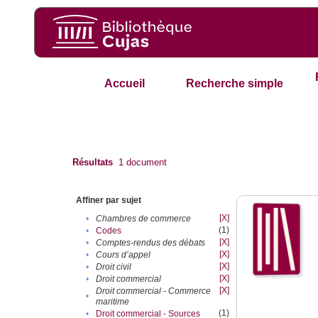
Accueil
Recherche simple
Résultats
1
document
Affiner par sujet
[X]
•
Chambres de commerce
(1)
•
Codes
[X]
•
Comptes-rendus des débats
[X]
•
Cours d’appel
[X]
•
Droit civil
[X]
•
Droit commercial
[X]
Droit commercial - Commerce
•
maritime
(1)
•
Droit commercial - Sources