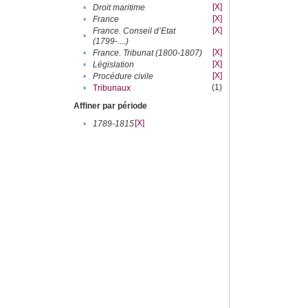
[X]
•
Droit maritime
[X]
•
France
[X]
France. Conseil d’Etat
•
(1799-....)
[X]
•
France. Tribunat (1800-1807)
[X]
•
Législation
[X]
•
Procédure civile
(1)
•
Tribunaux
Affiner par période
[X]
•
1789-1815