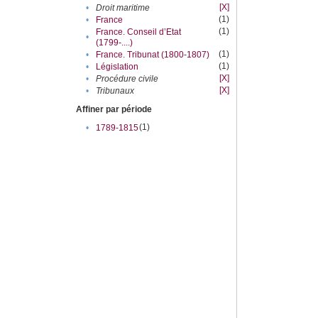
[X]
•
Droit maritime
(1)
•
France
(1)
France. Conseil d’Etat
•
(1799-....)
(1)
•
France. Tribunat (1800-1807)
(1)
•
Législation
[X]
•
Procédure civile
[X]
•
Tribunaux
Affiner par période
(1)
•
1789-1815