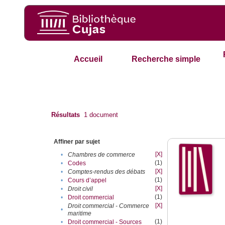
Accueil
Recherche simple
Résultats
1
document
Affiner par sujet
[X]
•
Chambres de commerce
(1)
•
Codes
[X]
•
Comptes-rendus des débats
(1)
•
Cours d’appel
[X]
•
Droit civil
(1)
•
Droit commercial
[X]
Droit commercial - Commerce
•
maritime
(1)
•
Droit commercial - Sources