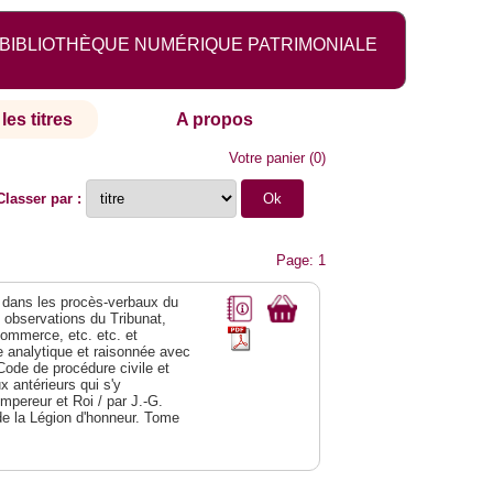
BIBLIOTHÈQUE NUMÉRIQUE PATRIMONIALE
les titres
A propos
Votre panier
(
0
)
Classer par :
Page: 1
dans les procès-verbaux du
s observations du Tribunat,
commerce, etc. etc. et
analytique et raisonnée avec
Code de procédure civile et
 antérieurs qui s'y
Empereur et Roi / par J.-G.
de la Légion d'honneur. Tome