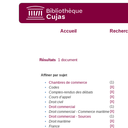
Accueil
Recherc
Résultats
1
document
Affiner par sujet
(1)
•
Chambres de commerce
[X]
•
Codes
[X]
•
Comptes-rendus des débats
[X]
•
Cours d’appel
[X]
•
Droit civil
(1)
•
Droit commercial
[X]
•
Droit commercial - Commerce maritime
(1)
•
Droit commercial - Sources
[X]
•
Droit maritime
[X]
•
France