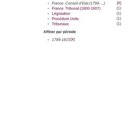
[X]
•
France. Conseil d’Etat (1799-....)
(1)
•
France. Tribunat (1800-1807)
(1)
•
Législation
(1)
•
Procédure civile
(1)
•
Tribunaux
Affiner par période
[X]
•
1789-1815